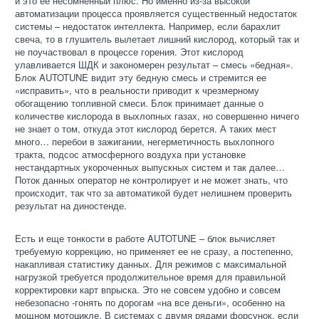
и это ее несомненный плюс. Но именно из-за высокой
автоматизации процесса проявляется существенный недостаток
системы – недостаток интеллекта. Например, если барахлит
свеча, то в глушитель вылетает лишний кислород, который так и
не поучаствовал в процессе горения. Этот кислород
улавливается ШДК и закономерен результат – смесь «бедная».
Блок AUTOTUNE видит эту бедную смесь и стремится ее
«исправить», что в реальности приводит к чрезмерному
обогащению топливной смеси. Блок принимает данные о
количестве кислорода в выхлопных газах, но совершенно ничего
не знает о том, откуда этот кислород берется. А таких мест
много… перебои в зажигании, негерметичность выхлопного
тракта, подсос атмосферного воздуха при установке
нестандартных укороченных выпускных систем и так далее…
Поток данных оператор не контролирует и не может знать, что
происходит, так что за автоматикой будет нелишнем проверить
результат на диностенде.
Есть и еще тонкости в работе AUTOTUNE – блок вычисляет
требуемую коррекцию, но применяет ее не сразу, а постепенно,
накапливая статистику данных. Для режимов с максимальной
нагрузкой требуется продолжительное время для правильной
корректировки карт впрыска. Это не совсем удобно и совсем
небезопасно -гонять по дорогам «на все деньги», особенно на
мощном мотоцикле. В системах с двумя рядами форсунок, если