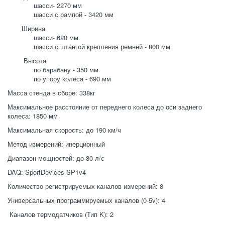
             шасси- 2270 мм

             шасси с рампой - 3420 мм
       Ширина 

             шасси- 620 мм 

             шасси с штангой крепления ремней - 800 мм
        Высота

             по барабану - 350 мм

             по упору колеса - 690 мм 
Масса стенда в сборе: 338кг 
Максимальное расстояние от переднего колеса до оси заднего 
колеса: 1850 мм 
Максимальная скорость: до 190 км/ч 
Метод измерений: инерционный 
Диапазон мощностей: до 80 л/с
DAQ: SportDevices SP1v4 
Количество регистрируемых каналов измерений: 8 
Универсальных программируемых каналов (0-5v): 4
 Каналов термодатчиков (Тип K): 2 